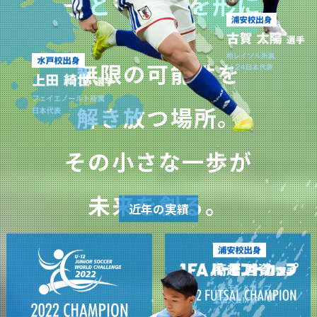
子どもの夢を形に
浦安校
新浦安校
市川コルトンプラザ校
成田校
千葉殿山校
幕張校
流山おおたかの森校
新船橋校
柏校
神奈川県
無限の可能性を
横浜校
新横浜校
川崎駅前校
相模原校
解き放つ場所。
東京都
立川校
八王子日本文化大學校
コンテンテ青梅校
その小さな一歩が
未来を創る。
近年の実績