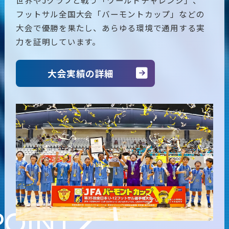
フットサル全国大会「バーモントカップ」などの
大会で優勝を果たし、あらゆる環境で通用する実
力を証明しています。
大会実績の詳細
2
ー
POINT.
を