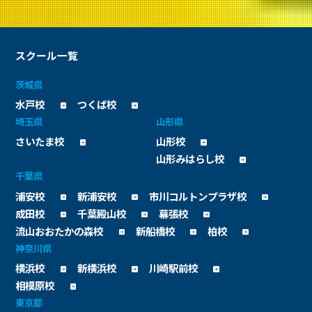
スクール一覧
茨城県
水戸校
つくば校
埼玉県
山形県
さいたま校
山形校
山形みはらし校
千葉県
浦安校
新浦安校
市川コルトンプラザ校
成田校
千葉殿山校
幕張校
流山おおたかの森校
新船橋校
柏校
神奈川県
横浜校
新横浜校
川崎駅前校
相模原校
東京都