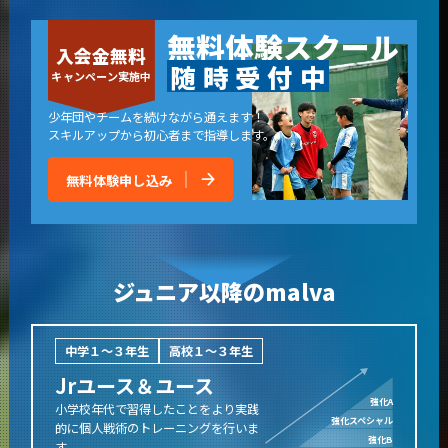
無料体験スクール
入会金無料
随
時
受
付
中
キャンペーン実施中
少年団やチームを続けながら通えます！
スキルアップから初心者まで指導します。
無料体験申し込み
ジュニア以降のmalva
中学１〜３年生
高校１〜３年生
Jrユース＆ユース
強化A
小学校年代で習得したことをより実践
強化スペシャル
的に
個人戦術のトレーニングを行いま
強化B
す。