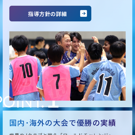
指導方針の詳細
1
POINT.
国内･海外の大会で優勝の実績
世界やJクラブと戦う「ワールドチャレンジ」、