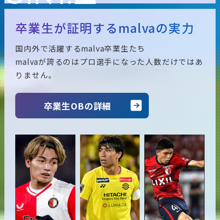
カ
ッ
サ
ら
な
い
た
め
卒業生が証明するmalvaの実力
極
国内外で活躍するmalva卒業生たち
バ
ル
マ
で
malvaが誇るのはプロ選手になった人数だけではあ
りません。
！
べ
学
1
対
1
を
卒業生OBの詳細