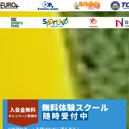
無料体験スクール
入会金無料
随
時
受
付
中
キャンペーン実施中
少年団やチームを続けながら通えます！