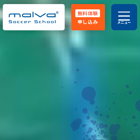
無料体験
申し込み
メニュー
029-248-5771
HOME
malvaとは
よくある質問
指導方針
クラス紹介
大会実績
コーチ紹介
卒業生OB
お知らせ･ブログ
保護者の声
無料体験申し込み
無料体験スクール
入会金無料