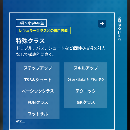
個別テクニック
3歳～小学6年生
レギュラークラスとの併用可能
特殊クラス
ドリブル、パス、シュートなど個別の技術を対人
なしで徹底的に磨く。
ステップアップ
スキルアップ
TSS&シュート
Otsu×Sakai 対『魅』テク
ベーシッククラス
テクニック
FUNクラス
GKクラス
フットサル