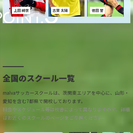
3
上田 綺世
古賀 太陽
徳田 誉
POINT.
全国のスクール一覧
malvaサッカースクールは、茨関東エリアを中心に、山形・
愛知を含む7都県で開校しております。
料金やスケジュール等は校舎によって異なりますので、詳細
はお近くのスクールのページをご参照ください。