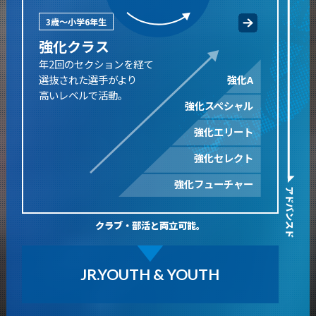
3歳～小学6年生
強化クラス
年2回のセクションを経て
強化A
選抜された
選手がより
高いレベルで活動。
強化スペシャル
強化エリート
強化セレクト
強化フューチャー
アドバンスド
クラブ・部活と両立可能。
JR.YOUTH & YOUTH