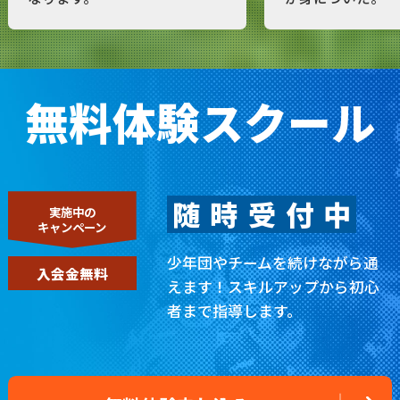
無料体験スクール
随
時
受
付
中
実施中の
キャンペーン
少年団やチームを続けながら通
入会金無料
えます！
スキルアップから初心
者まで指導します。