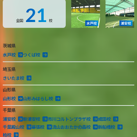
21
全国
校
茨城県
水戸校
つくば校
埼玉県
さいたま校
山形県
山形校
山形みはらし校
千葉県
浦安校
新浦安校
市川コルトンプラザ校
成田校
千葉殿山校
幕張校
流山おおたかの森校
新船橋校
柏校