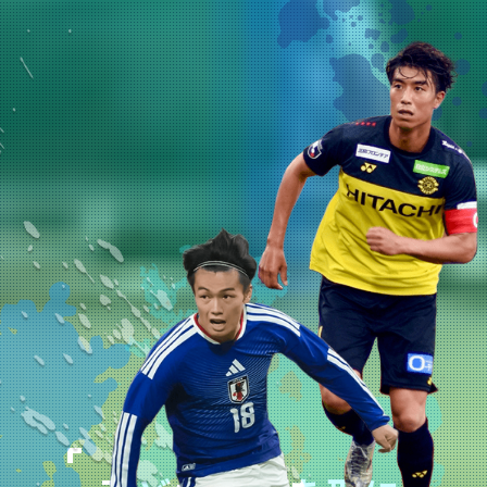
随
時
受
付
中
キャンペーン
実施中
少年団やチームを続けながら通えます！
スキルアップから初心者まで指導します。
無料体験申し込み
スクール一覧
茨城県
水戸校
つくば校
埼玉県
山形県
さいたま校
山形校
山形みはらし校
千葉県