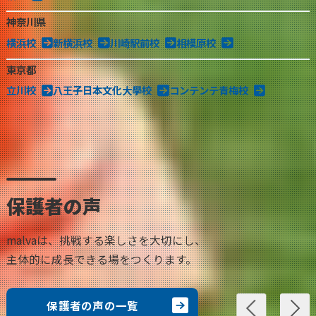
神奈川県
横浜校
新横浜校
川崎駅前校
相模原校
東京都
立川校
八王子日本文化大學校
コンテンテ青梅校
保護者の声
malvaは、挑戦する楽しさを大切にし、
主体的に成長できる場をつくります。
保護者の声の一覧