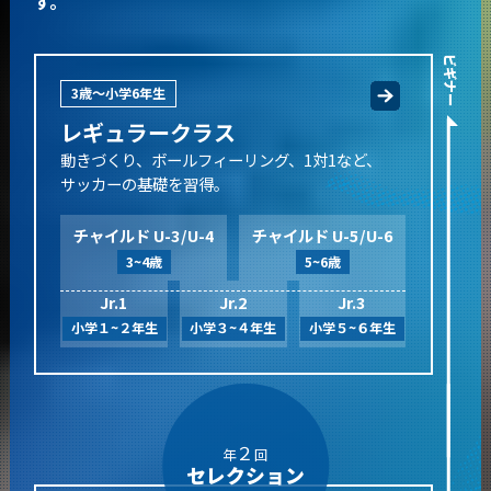
す。
ビギナー
3歳～小学6年生
レギュラークラス
動きづくり、ボールフィーリング、1対1など、
サッカーの基礎を習得。
チャイルド U-3/U-4
チャイルド U-5/U-6
3~4歳
5~6歳
Jr.1
Jr.2
Jr.3
小学１~２年生
小学３~４年生
小学５~６年生
２
年
回
セレクション