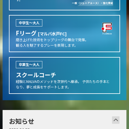
一般
（ジュニアユース）
・強化育成
中学生～大人
Fリーグ
[マルバ水戸FC]
磨き上げた技術をトップリーグの舞台で発揮。
観る人を魅了するプレーを表現します。
卒業生～大人
スクールコーチ
経験とMALVAのメソッドを次世代へ継承。 子供たちの手本と
なり、夢と成長をサポートします。
お知らせ