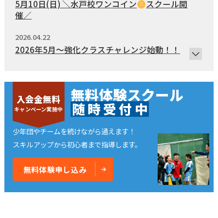
浦安校
新浦安校
市川コルトンプラザ校
5月10日(日) ＼水戸校ワンコイン
スクール開
成田校
千葉殿山校
幕張校
催／
流山おおたかの森校
新船橋校
柏校
2026.04.22
神奈川県
2026年5月～強化クラスチャレンジ始動！！
横浜校
新横浜校
川崎駅前校
相模原校
2026.03.27
東京都
ホームページリニューアルしました！
無料体験スクール
立川校
八王子日本文化大學校
入会金無料
コンテンテ青梅校
随
時
受
付
中
キャンペーン実施中
少年団やチームを続けながら通えます！
スキルアップから初心者まで指導します。
無料体験申し込み