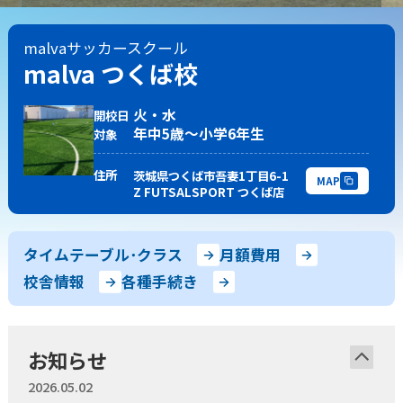
随
時
受
付
中
キャンペーン
実施中
malvaサッカースクール
少年団やチームを続けながら通えます！
malva つくば校
スキルアップから初心者まで指導します。
火・水
開校日
無料体験申し込み
年中5歳〜小学6年生
対象
住所
茨城県つくば市吾妻1丁目6-1
MAP
Z FUTSALSPORT つくば店
スクール一覧
タイムテーブル･クラス
月額費用
茨城県
校舎情報
各種手続き
水戸校
つくば校
埼玉県
山形県
さいたま校
山形校
お知らせ
山形みはらし校
千葉県
2026.05.02