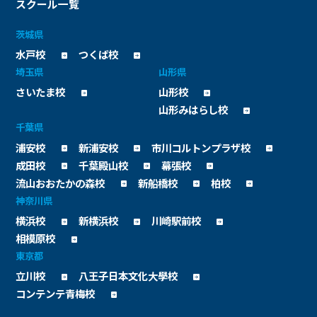
スクール一覧
茨城県
水戸校
つくば校
埼玉県
山形県
さいたま校
山形校
山形みはらし校
千葉県
浦安校
新浦安校
市川コルトンプラザ校
成田校
千葉殿山校
幕張校
流山おおたかの森校
新船橋校
柏校
神奈川県
横浜校
新横浜校
川崎駅前校
相模原校
東京都
立川校
八王子日本文化大學校
コンテンテ青梅校