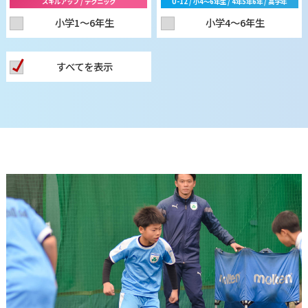
スキルアップ / テクニック
U-12 / 小4〜6年生 / 4年5年6年 / 高学年
小学1〜6年生
小学4〜6年生
すべてを表示