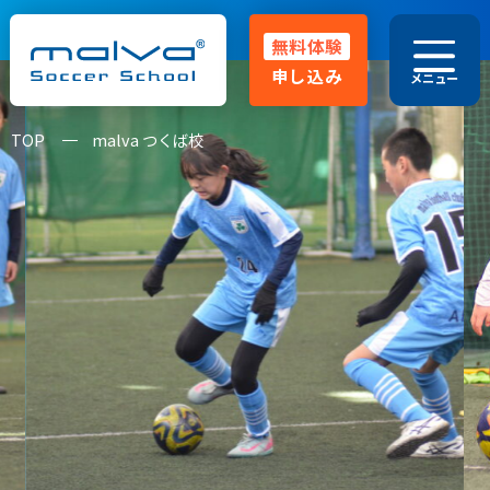
無料体験
申し込み
メニュー
029-248-5771
TOP
malva つくば校
HOME
malvaとは
よくある質問
指導方針
クラス紹介
大会実績
コーチ紹介
卒業生OB
お知らせ･ブログ
保護者の声
無料体験申し込み
無料体験スクール
入会金無料