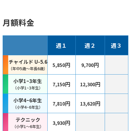
月額料金
週１
週２
週３
チャイルド U-5.6
円
円
5,850
9,700
（年中5歳〜年長6歳）
小学1~3年生
円
円
7,150
12,300
（小学1~3年生）
小学4~6年生
円
円
7,810
13,620
（小学4~6年生）
テクニック
円
3,930
（小学1〜6年生）