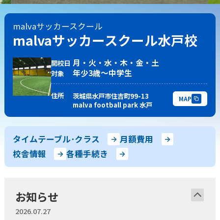
随
時
受
付
中
キャンペーン
実施中
malvaサッカースクール
少年団やチームを続けながら通えます！
malvaサッカースクール水戸校
スキルアップから初心者まで指導します。
月・火・水・木・金・土
開校日
無料体験申し込み
年少3歳〜中学生
対象
住所
茨城県水戸市住吉町99-13
MAP
malva football park 水戸
スクール一覧
タイムテーブル･クラス
月額費用
茨城県
校舎情報
各種手続き
水戸校
つくば校
埼玉県
山形県
さいたま校
山形校
お知らせ
山形みはらし校
千葉県
2026.07.27