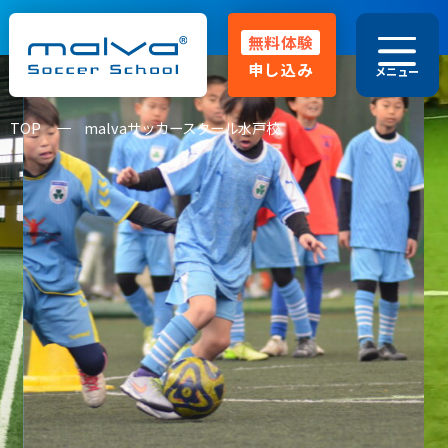
無料体験
申し込み
メニュー
029-248-5771
TOP
malvaサッカースクール水戸校
HOME
malvaとは
よくある質問
指導方針
クラス紹介
大会実績
コーチ紹介
卒業生OB
お知らせ･ブログ
保護者の声
無料体験申し込み
無料体験スクール
入会金無料