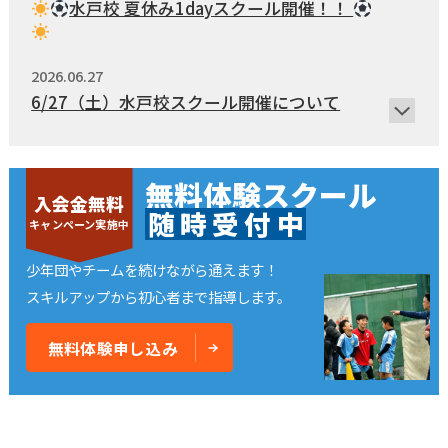
浦安校
新浦安校
市川コルトンプラザ校
水戸校 夏休み1dayスクール開催！！
成田校
千葉殿山校
幕張校
流山おおたかの森校
新船橋校
柏校
2026.06.27
神奈川県
6/27（土）水戸校スクール開催について
横浜校
新横浜校
川崎駅前校
相模原校
2026.06.03
東京都
6/3(水)水戸校 スクール休校のお知らせ
無料体験スクール
立川校
八王子日本文化大學校
入会金無料
コンテンテ青梅校
随
時
受
付
中
2026.05.02
キャンペーン実施中
5月10日(日) ＼水戸校ワンコイン
スクール開
催／
少年団やチームを続けながら通えます！
スキルアップから初心者まで指導します。
2026.04.22
2026年5月～強化クラスチャレンジ始動！！
無料体験申し込み