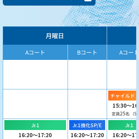
月曜日
Aコート
Bコート
Aコー
チャイルド U-
15:30～16
25
定員
名
（5
Jr.1
Jr.1強化SP/E
Jr.1
16:20～17:20
16:20～17:20
16:20～17