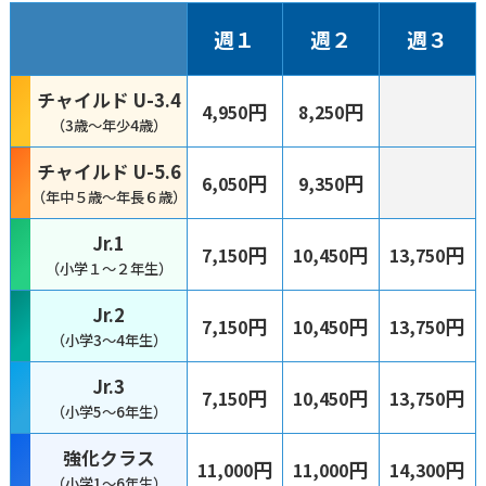
週１
週２
週３
チャイルド U-3.4
円
円
4,950
8,250
（3歳〜年少4歳）
チャイルド U-5.6
円
円
6,050
9,350
（年中５歳〜年長６歳）
Jr.1
円
円
円
7,150
10,450
13,750
（小学１〜２年生）
Jr.2
円
円
円
7,150
10,450
13,750
（小学3〜4年生）
Jr.3
円
円
円
7,150
10,450
13,750
（小学5〜6年生）
強化クラス
円
円
円
11,000
11,000
14,300
（小学1〜6年生）