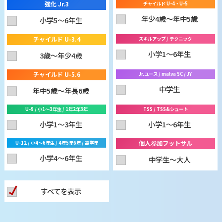
強化 Jr.3
チャイルド U-4・U-5
年少4歳〜年中5歳
小学5〜6年生
チャイルド U-3.4
スキルアップ / テクニック
小学1〜6年生
3歳〜年少4歳
チャイルド U-5.6
Jr.ユース / malva SC / JY
中学生
年中5歳〜年長6歳
U-9 / 小1〜3年生 / 1年2年3年
TSS / TSS&シュート
小学1〜3年生
小学1〜6年生
個人参加フットサル
U-12 / 小4〜6年生 / 4年5年6年 / 高学年
小学4〜6年生
中学生〜大人
すべてを表示