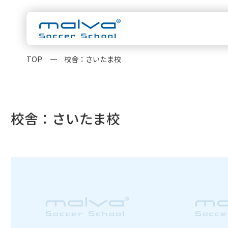
TOP
校舎：さいたま校
malvaについ
スクール一覧
校舎：さいたま校
茨城県
HOME
水戸校
つくば校
千葉県
浦安校
新浦安校
柏校
malvaとは
クラス紹
神奈川県
横浜校
新横浜校
指導方針
コーチ紹
東京都
立川校
八王子日本
大会実績
お知らせ
卒業生OB