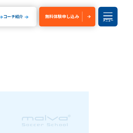
無料体験
申し込み
コーチ紹介
メニュー
ブログ
験申し込み
新船橋校
玉県
山形県
いたま校
山形校
山形みはらし校
川コルトンプラザ校
成田校
千葉殿山校
森校
新船橋校
柏校