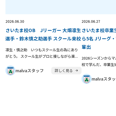
無料
保護者の声
よくある質問
2026.06.30
2026.06.27
さいたま校OB Jリーガー 大畑凛生
さいたま校卒業生
無料体験スクー
入会金無料
選手・鈴木慎之助選手 スクール来校
ら5名 Jリーグ
キャンペーン
実施中
輩出
少年団
凛生・慎之助 いつもスクール生の為にあり
無料体験申し込み
スキル
がとう。 スクール生がプロと接しながら楽...
2026シーズンから
校で学んだ、卒業生5
malvaスタッフ
詳しく見る
malvaスタ