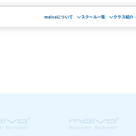
malvaについて
スクール一覧
クラス紹介
malvaとは
お知らせ･
て
029-248-5771
指導方針
運営会社
大会実績
無料体
埼玉県
山形県
卒業生OB
さいたま校
山形校
山形みはらし校
保護者の声
スクール一覧
市川コルトンプラザ校
成田校
千葉殿山校
幕張校
流山おおたかの森校
よくある質問
介
茨城県
埼
水戸校
つくば校
さ
川崎駅前校
相模原校
介
千葉県
文化大學校
コンテンテ青梅校
･ブログ
浦安校
新浦安校
市
幕張校
流山おおたかの
神奈川県