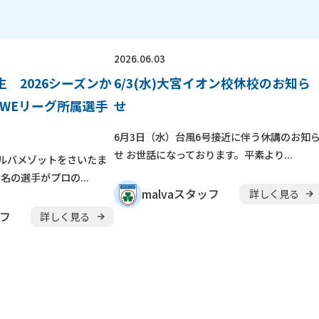
体験申し込み
横浜校
新横浜校
川
東京都
立川校
八王子日本文化
2026.06.03
 2026シーズンか
6/3(水)大宮イオン校休校のお知ら
ル
随
時
受
付
中
・WEリーグ所属選手
せ
やチームを続けながら通えます！
6月3日（水）台風6号接近に伴う休講のお知
アップから初心者まで指導します。
せ お世話になっております。平素より...
マルバメゾットをさいたま
名の選手がプロの...
malvaスタッフ
詳しく見る
ッフ
詳しく見る