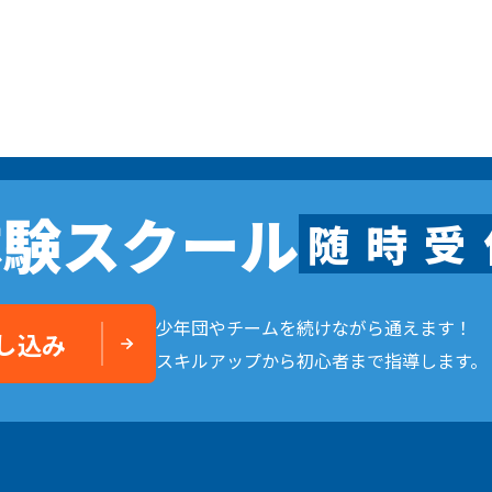
体験スクール
随
時
受
少年団やチームを続けながら通えます！
し込み
スキルアップから初心者まで指導します。