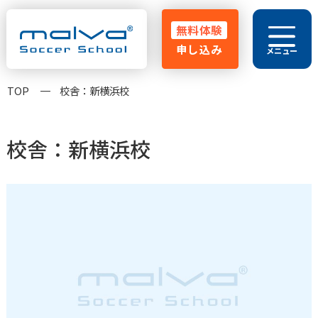
無料体験
申し込み
メニュー
029-248-5771
TOP
校舎：新横浜校
HOME
malvaとは
よくある質問
校舎：新横浜校
指導方針
クラス紹介
大会実績
コーチ紹介
卒業生OB
お知らせ･ブログ
保護者の声
無料体験申し込み
無料体験スクール
入会金無料