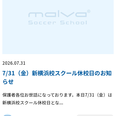
浦安校
新浦安校
市川コルトンプラザ校
成田校
千葉殿山校
幕張校
流山おおたかの森校
新船橋校
柏校
神奈川県
横浜校
新横浜校
川崎駅前校
相模原校
東京都
立川校
八王子日本文化大學校
コンテンテ青梅校
2026.07.31
7/31（金）新横浜校スクール休校日のお知
らせ
保護者各位お世話になっております。本日7/31（金）は
新横浜校スクール休校日とな...