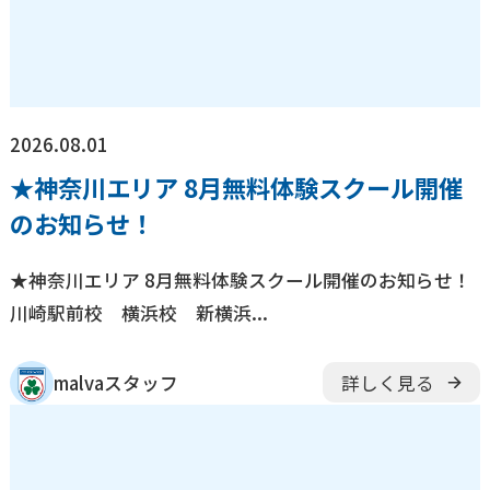
随
時
受
付
中
キャンペーン
実施中
少年団やチームを続けながら通えます！
スキルアップから初心者まで指導します。
2026.08.01
無料体験申し込み
★神奈川エリア 8月無料体験スクール開催
のお知らせ！
スクール一覧
★神奈川エリア 8月無料体験スクール開催のお知らせ！
川崎駅前校 横浜校 新横浜...
茨城県
水戸校
つくば校
埼玉県
山形県
malvaスタッフ
詳しく見る
さいたま校
山形校
山形みはらし校
千葉県