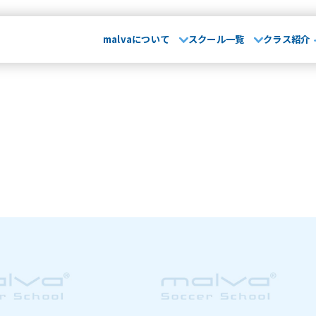
malvaについて
スクール一覧
クラス紹介
malvaとは
お知らせ･
て
029-248-5771
指導方針
運営会社
大会実績
無料体
埼玉県
山形県
卒業生OB
さいたま校
山形校
山形みはらし校
保護者の声
スクール一覧
市川コルトンプラザ校
成田校
千葉殿山校
幕張校
流山おおたかの森校
よくある質問
介
茨城県
埼
水戸校
つくば校
さ
川崎駅前校
相模原校
介
千葉県
文化大學校
コンテンテ青梅校
･ブログ
浦安校
新浦安校
市
幕張校
流山おおたかの
神奈川県