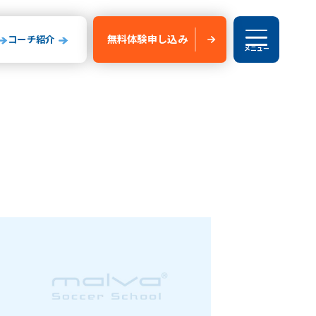
無料体験
申し込み
コーチ紹介
メニュー
ブログ
験申し込み
新船橋校
玉県
山形県
いたま校
山形校
山形みはらし校
川コルトンプラザ校
成田校
千葉殿山校
森校
新船橋校
柏校