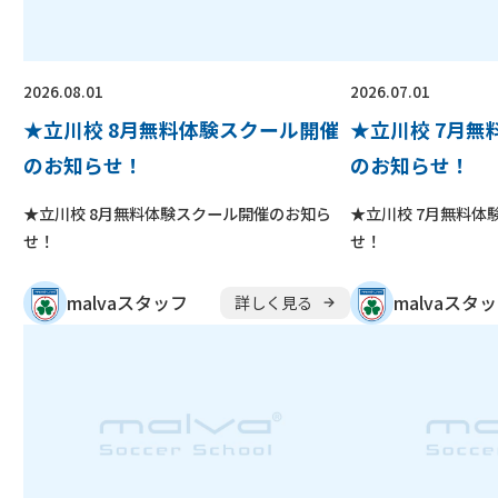
無料
保護者の声
よくある質問
2026.08.01
2026.07.01
★立川校 8月無料体験スクール開催
★立川校 7月
無料体験スクー
入会金無料
のお知らせ！
のお知らせ！
キャンペーン
実施中
少年団
★立川校 8月無料体験スクール開催のお知ら
★立川校 7月無料体
無料体験申し込み
スキル
せ！
せ！
malvaスタッフ
malvaスタ
詳しく見る