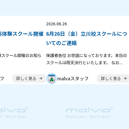
体験申し込み
横浜校
新横浜校
川
東京都
立川校
八王子日本文化
2026.06.26
無料体験スクール開催
6月26日（金）立川校スクールにつ
ル
随
時
受
付
中
いてのご連絡
やチームを続けながら通えます！
験スクール開催のお知ら
保護者各位 お世話になっております。本日の
アップから初心者まで指導します。
スクールは雨天決行といたします。 なお...
ッフ
malvaスタッフ
詳しく見る
詳しく見る