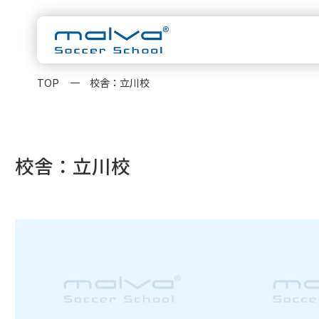
TOP
校舎：立川校
malvaについ
スクール一覧
校舎：立川校
茨城県
HOME
水戸校
つくば校
千葉県
浦安校
新浦安校
柏校
malvaとは
クラス紹
神奈川県
横浜校
新横浜校
指導方針
コーチ紹
東京都
立川校
八王子日本
大会実績
お知らせ
卒業生OB