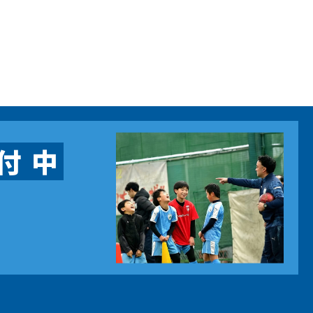
崎駅前校
相模原校
大學校
コンテンテ青梅校
付
中