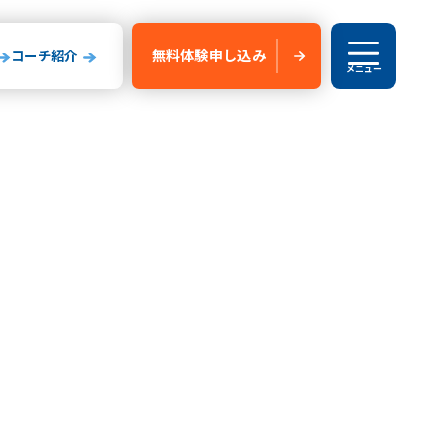
無料体験
申し込み
コーチ紹介
メニュー
ブログ
験申し込み
新船橋校
玉県
山形県
いたま校
山形校
山形みはらし校
川コルトンプラザ校
成田校
千葉殿山校
森校
新船橋校
柏校