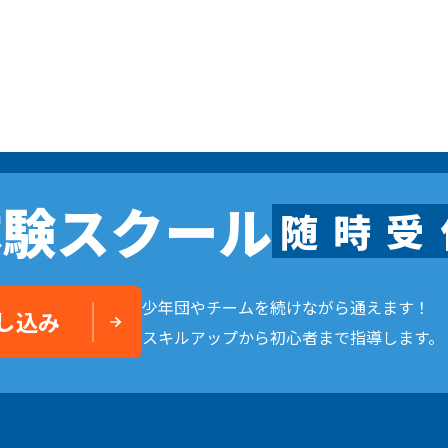
体験申し込み
横浜校
新横浜校
川
東京都
立川校
八王子日本文化
ル
随
時
受
付
中
やチームを続けながら通えます！
体験スクール
アップから初心者まで指導します。
随
時
受
少年団やチームを続けながら通えます！
し込み
スキルアップから初心者まで指導します。