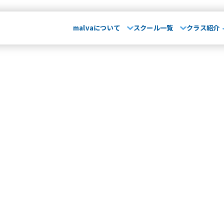
malvaについて
スクール一覧
クラス紹介
malvaとは
お知らせ･
て
029-248-5771
指導方針
運営会社
大会実績
無料体
埼玉県
山形県
卒業生OB
さいたま校
山形校
山形みはらし校
保護者の声
スクール一覧
市川コルトンプラザ校
成田校
千葉殿山校
幕張校
流山おおたかの森校
よくある質問
介
茨城県
埼
水戸校
つくば校
さ
川崎駅前校
相模原校
介
千葉県
文化大學校
コンテンテ青梅校
･ブログ
浦安校
新浦安校
市
幕張校
流山おおたかの
神奈川県