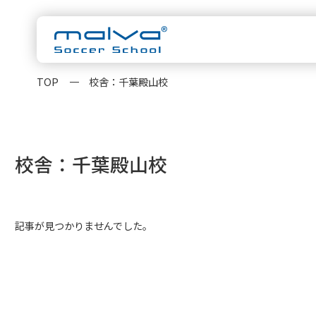
TOP
校舎：千葉殿山校
malvaについ
スクール一覧
校舎：千葉殿山校
茨城県
HOME
水戸校
つくば校
千葉県
浦安校
新浦安校
柏校
malvaとは
クラス紹
記事が見つかりませんでした。
神奈川県
横浜校
新横浜校
指導方針
コーチ紹
東京都
立川校
八王子日本
大会実績
お知らせ
卒業生OB