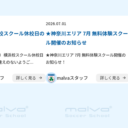
体験申し込み
横浜校
新横浜校
川
東京都
立川校
八王子日本文化
2026.07.01
浜校スクール休校日の
★神奈川エリア 7月 無料体験スクー
ル
随
時
受
付
中
ル開催のお知らせ
やチームを続けながら通えます！
（木）横浜校スクール休校日
★神奈川エリア 7月 無料体験スクール開催の
アップから初心者まで指導します。
えのないようご...
お知らせ！
ッフ
malvaスタッフ
詳しく見る
詳しく見る