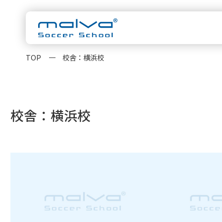
TOP
校舎：横浜校
malvaについ
スクール一覧
校舎：横浜校
茨城県
HOME
水戸校
つくば校
千葉県
浦安校
新浦安校
柏校
malvaとは
クラス紹
神奈川県
横浜校
新横浜校
指導方針
コーチ紹
東京都
立川校
八王子日本
大会実績
お知らせ
卒業生OB