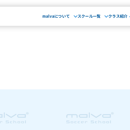
malvaについて
スクール一覧
クラス紹介
malvaとは
お知らせ･
て
029-248-5771
指導方針
運営会社
大会実績
無料体
埼玉県
山形県
卒業生OB
さいたま校
山形校
山形みはらし校
保護者の声
スクール一覧
市川コルトンプラザ校
成田校
千葉殿山校
幕張校
流山おおたかの森校
よくある質問
介
茨城県
埼
水戸校
つくば校
さ
川崎駅前校
相模原校
介
千葉県
文化大學校
コンテンテ青梅校
･ブログ
浦安校
新浦安校
市
幕張校
流山おおたかの
神奈川県