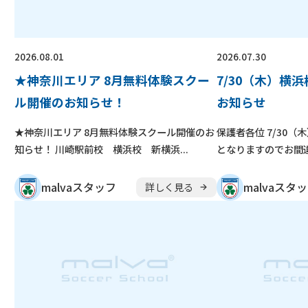
無料
保護者の声
よくある質問
2026.08.01
2026.07.30
★神奈川エリア 8月無料体験スクー
7/30（木）横
無料体験スクー
入会金無料
ル開催のお知らせ！
お知らせ
キャンペーン
実施中
少年団
★神奈川エリア 8月無料体験スクール開催のお
保護者各位 7/30
無料体験申し込み
スキル
知らせ！ 川崎駅前校 横浜校 新横浜...
となりますのでお間違
malvaスタッフ
malvaスタ
詳しく見る