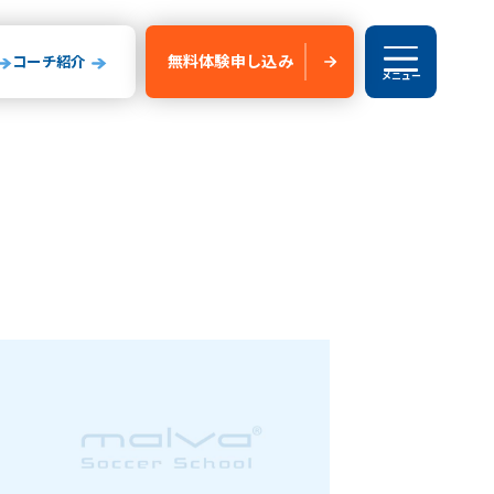
無料体験
申し込み
コーチ紹介
メニュー
ブログ
験申し込み
新船橋校
玉県
山形県
いたま校
山形校
山形みはらし校
川コルトンプラザ校
成田校
千葉殿山校
森校
新船橋校
柏校