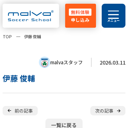
無料体験
申し込み
メニュー
029-248-5771
TOP
伊藤 俊輔
HOME
malvaとは
よくある質問
2026.03.11
malvaスタッフ
指導方針
クラス紹介
大会実績
コーチ紹介
伊藤 俊輔
卒業生OB
お知らせ･ブログ
保護者の声
無料体験申し込み
前の記事
次の記事
無料体験スクール
一覧に戻る
入会金無料