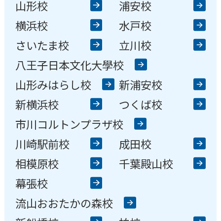
浦安校
新浦安校
市川コルトンプラザ校
山形校
浦安校
成田校
千葉殿山校
幕張校
横浜校
水戸校
流山おおたかの森校
新船橋校
柏校
神奈川県
さいたま校
立川校
横浜校
新横浜校
川崎駅前校
八王子日本文化大學校
相模原校
東京都
山形みはらし校
新浦安校
立川校
八王子日本文化大學校
新横浜校
つくば校
コンテンテ青梅校
市川コルトンプラザ校
川崎駅前校
成田校
相模原校
千葉殿山校
幕張校
流山おおたかの森校