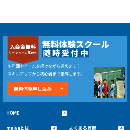
無料体験スクール
入会金無料
随
時
受
付
中
キャンペーン実施中
少年団やチームを続けながら通えます！
スキルアップから初心者まで指導します。
無料体験申し込み
HOME
malvaとは
よくある質問