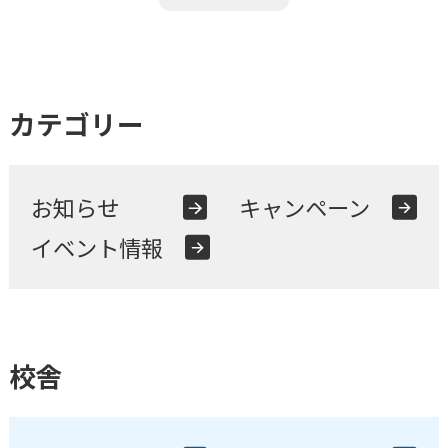
随
時
受
付
中
キャンペーン
実施中
少年団やチームを続けながら通えます！
スキルアップから初心者まで指導します。
カテゴリー
無料体験申し込み
お知らせ
キャンペーン
イベント情報
スクール一覧
茨城県
水戸校
つくば校
埼玉県
山形県
校舎
さいたま校
山形校
山形みはらし校
千葉県