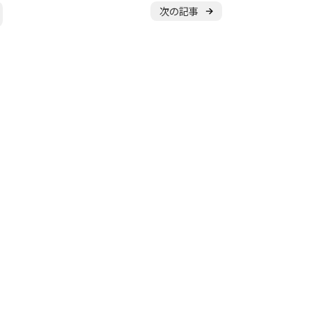
体験申し込み
次の記事
横浜校
新横浜校
川
東京都
立川校
八王子日本文化
ル
随
時
受
付
中
やチームを続けながら通えます！
アップから初心者まで指導します。