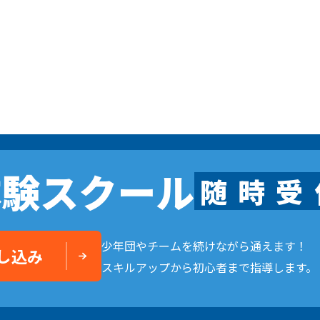
体験スクール
随
時
受
少年団やチームを続けながら通えます！
し込み
スキルアップから初心者まで指導します。