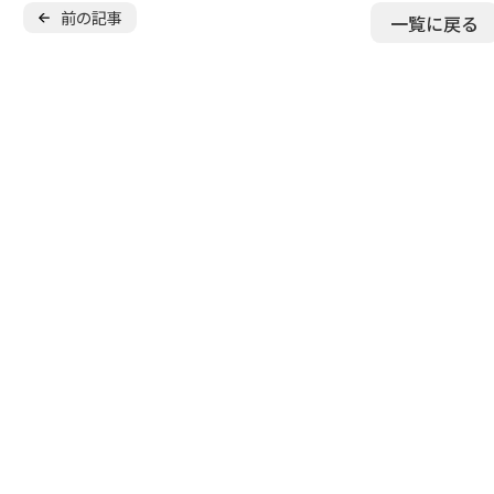
無料
保護者の声
前の記事
一覧に戻る
よくある質問
無料体験スクー
入会金無料
キャンペーン
実施中
少年団
無料体験申し込み
スキル