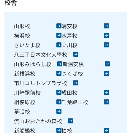
校舎
崎駅前校
相模原校
大學校
コンテンテ青梅校
山形校
浦安校
横浜校
水戸校
さいたま校
立川校
八王子日本文化大學校
山形みはらし校
新浦安校
新横浜校
つくば校
市川コルトンプラザ校
川崎駅前校
成田校
相模原校
千葉殿山校
幕張校
流山おおたかの森校
新船橋校
柏校