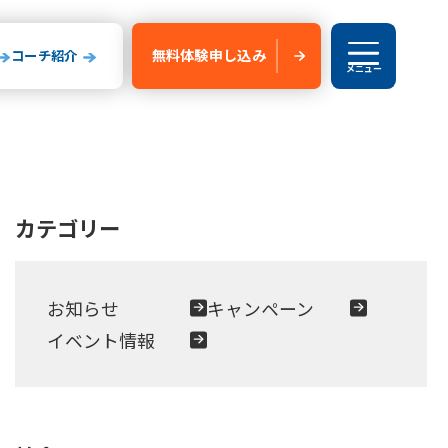
無料体験
申し込み
コーチ紹介
メニュー
ブログ
カテゴリー
験申し込み
新船橋校
お知らせ
キャンペーン
玉県
山形県
イベント情報
いたま校
山形校
山形みはらし校
川コルトンプラザ校
成田校
千葉殿山校
森校
新船橋校
柏校