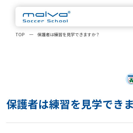
TOP
保護者は練習を見学できますか？
malvaについ
スクール一覧
茨城県
HOME
水戸校
つくば校
千葉県
浦安校
新浦安校
柏校
malvaとは
クラス紹
神奈川県
保護者は練習を見学でき
横浜校
新横浜校
指導方針
コーチ紹
東京都
立川校
八王子日本
大会実績
お知らせ
卒業生OB