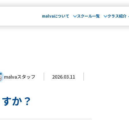
malvaについて
スクール一覧
クラス紹介
malvaとは
お知らせ･
て
029-248-5771
指導方針
運営会社
大会実績
無料体
埼玉県
山形県
卒業生OB
さいたま校
山形校
山形みはらし校
保護者の声
malvaスタッフ
2026.03.11
スクール一覧
市川コルトンプラザ校
成田校
千葉殿山校
幕張校
流山おおたかの森校
よくある質問
介
茨城県
埼
ますか？
水戸校
つくば校
さ
川崎駅前校
相模原校
介
千葉県
文化大學校
コンテンテ青梅校
･ブログ
浦安校
新浦安校
市
幕張校
流山おおたかの
神奈川県