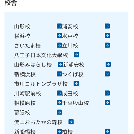
校舎
崎駅前校
相模原校
大學校
コンテンテ青梅校
山形校
浦安校
横浜校
水戸校
さいたま校
立川校
八王子日本文化大學校
山形みはらし校
新浦安校
新横浜校
つくば校
市川コルトンプラザ校
川崎駅前校
成田校
相模原校
千葉殿山校
幕張校
流山おおたかの森校
新船橋校
柏校