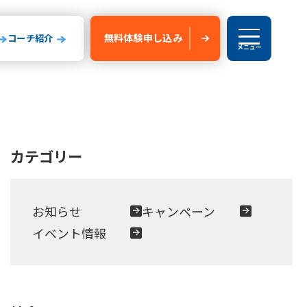
無料体験
申し込み
コーチ紹介
メニュー
ブログ
カテゴリー
験申し込み
新船橋校
お知らせ
キャンペーン
玉県
山形県
イベント情報
いたま校
山形校
山形みはらし校
川コルトンプラザ校
成田校
千葉殿山校
森校
新船橋校
柏校