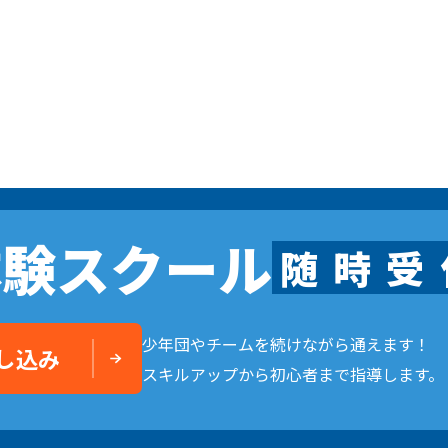
体験スクール
随
時
受
少年団やチームを続けながら通えます！
し込み
スキルアップから初心者まで指導します。