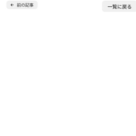
無料
保護者の声
前の記事
一覧に戻る
よくある質問
無料体験スクー
入会金無料
キャンペーン
実施中
少年団
無料体験申し込み
スキル