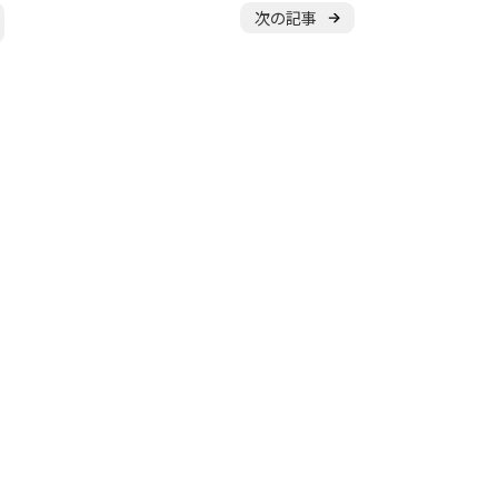
体験申し込み
次の記事
横浜校
新横浜校
川
東京都
立川校
八王子日本文化
ル
随
時
受
付
中
やチームを続けながら通えます！
アップから初心者まで指導します。