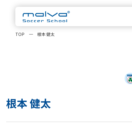
TOP
根本 健太
malvaについ
スクール一覧
茨城県
HOME
水戸校
つくば校
千葉県
浦安校
新浦安校
柏校
malvaとは
クラス紹
神奈川県
根本 健太
横浜校
新横浜校
指導方針
コーチ紹
東京都
立川校
八王子日本
大会実績
お知らせ
卒業生OB