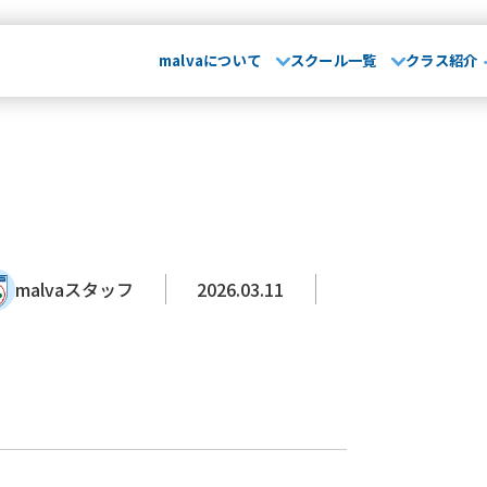
malvaについて
スクール一覧
クラス紹介
malvaとは
お知らせ･
て
029-248-5771
指導方針
運営会社
大会実績
無料体
埼玉県
山形県
卒業生OB
さいたま校
山形校
山形みはらし校
保護者の声
malvaスタッフ
2026.03.11
スクール一覧
市川コルトンプラザ校
成田校
千葉殿山校
幕張校
流山おおたかの森校
よくある質問
介
茨城県
埼
水戸校
つくば校
さ
川崎駅前校
相模原校
介
千葉県
文化大學校
コンテンテ青梅校
･ブログ
浦安校
新浦安校
市
幕張校
流山おおたかの
神奈川県