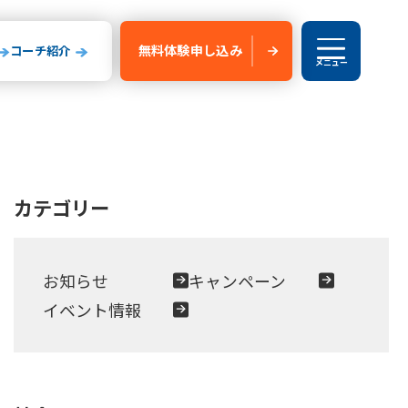
無料体験
申し込み
コーチ紹介
メニュー
ブログ
カテゴリー
験申し込み
新船橋校
お知らせ
キャンペーン
玉県
山形県
イベント情報
いたま校
山形校
山形みはらし校
川コルトンプラザ校
成田校
千葉殿山校
森校
新船橋校
柏校