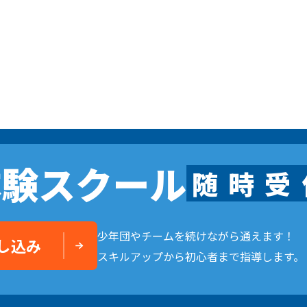
体験スクール
随
時
受
少年団やチームを続けながら通えます！
し込み
スキルアップから初心者まで指導します。