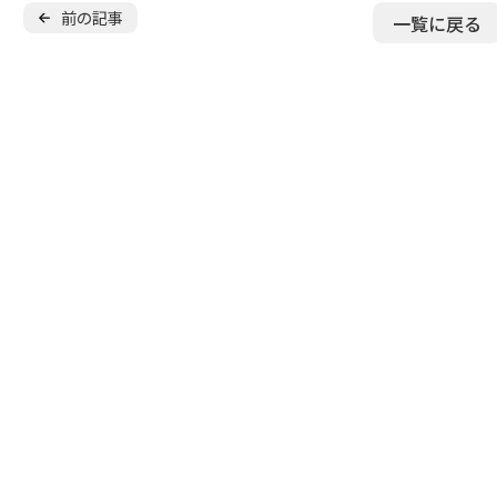
無料
保護者の声
前の記事
一覧に戻る
よくある質問
無料体験スクー
入会金無料
キャンペーン
実施中
少年団
無料体験申し込み
スキル