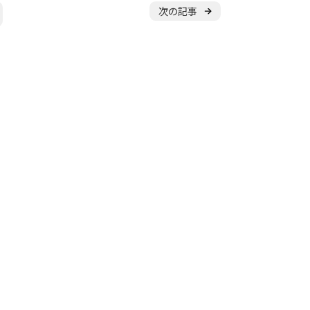
体験申し込み
次の記事
横浜校
新横浜校
川
東京都
立川校
八王子日本文化
ル
随
時
受
付
中
やチームを続けながら通えます！
アップから初心者まで指導します。