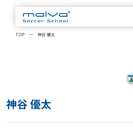
TOP
神谷 優太
malvaについ
スクール一覧
茨城県
HOME
水戸校
つくば校
千葉県
浦安校
新浦安校
柏校
malvaとは
クラス紹
神奈川県
神谷 優太
横浜校
新横浜校
指導方針
コーチ紹
東京都
立川校
八王子日本
大会実績
お知らせ
卒業生OB