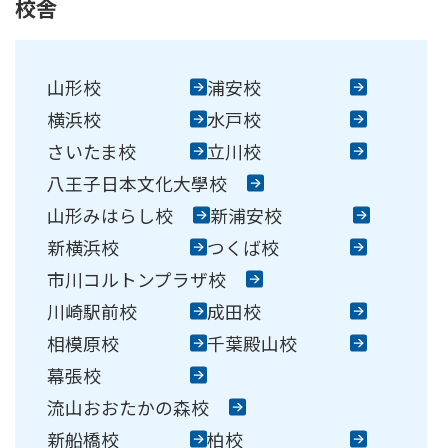
校舎
崎駅前校
相模原校
大學校
コンテンテ青梅校
山形校
浦安校
横浜校
水戸校
さいたま校
立川校
八王子日本文化大學校
山形みはらし校
新浦安校
新横浜校
つくば校
市川コルトンプラザ校
川崎駅前校
成田校
相模原校
千葉殿山校
幕張校
流山おおたかの森校
新船橋校
柏校