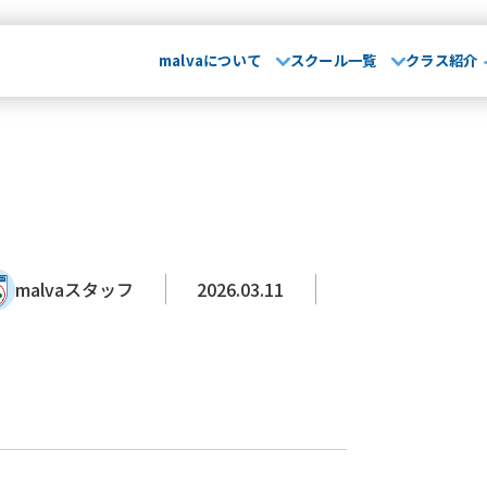
malvaについて
スクール一覧
クラス紹介
malvaとは
お知らせ･
て
029-248-5771
指導方針
運営会社
大会実績
無料体
埼玉県
山形県
卒業生OB
さいたま校
山形校
山形みはらし校
保護者の声
malvaスタッフ
2026.03.11
スクール一覧
市川コルトンプラザ校
成田校
千葉殿山校
幕張校
流山おおたかの森校
よくある質問
介
茨城県
埼
水戸校
つくば校
さ
川崎駅前校
相模原校
介
千葉県
文化大學校
コンテンテ青梅校
･ブログ
浦安校
新浦安校
市
幕張校
流山おおたかの
神奈川県