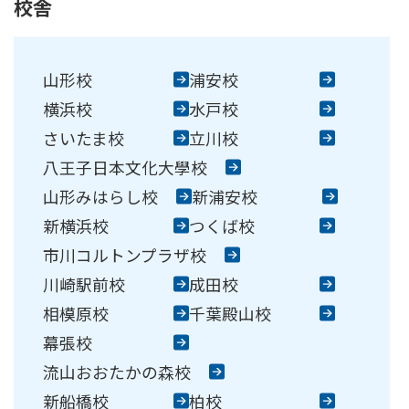
校舎
崎駅前校
相模原校
大學校
コンテンテ青梅校
山形校
浦安校
横浜校
水戸校
さいたま校
立川校
八王子日本文化大學校
山形みはらし校
新浦安校
新横浜校
つくば校
市川コルトンプラザ校
川崎駅前校
成田校
相模原校
千葉殿山校
幕張校
流山おおたかの森校
新船橋校
柏校