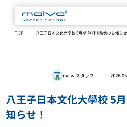
TOP
八王子日本文化大學校 5月期 無料体験会のお知ら
malvaについ
スクール一覧
茨城県
HOME
水戸校
つくば校
malvaスタッフ
2026.05
千葉県
浦安校
新浦安校
柏校
malvaとは
クラス紹
神奈川県
八王子日本文化大學校 5月
横浜校
新横浜校
指導方針
コーチ紹
東京都
立川校
八王子日本
大会実績
お知らせ
知らせ！
卒業生OB