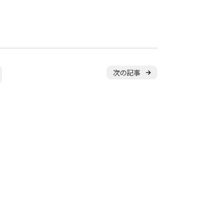
体験申し込み
横浜校
新横浜校
川
東京都
立川校
八王子日本文化
ル
随
時
受
付
中
次の記事
やチームを続けながら通えます！
アップから初心者まで指導します。