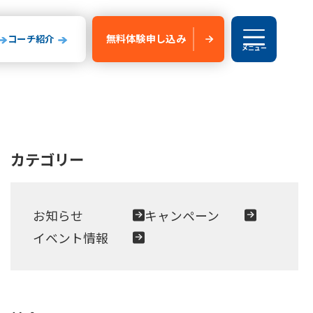
無料体験
申し込み
コーチ紹介
メニュー
ブログ
カテゴリー
験申し込み
新船橋校
お知らせ
キャンペーン
玉県
山形県
イベント情報
いたま校
山形校
山形みはらし校
川コルトンプラザ校
成田校
千葉殿山校
森校
新船橋校
柏校