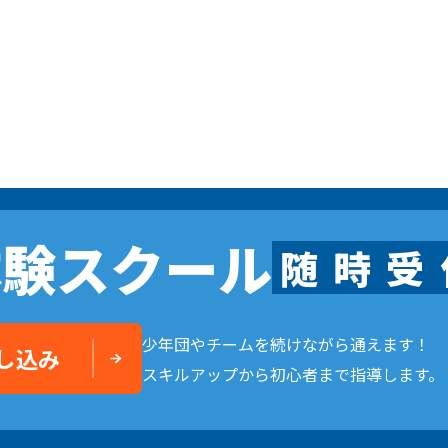
体験スクール
随
時
受
少年団やチームを続けながら通えます！
し込み
スキルアップから初心者まで指導します。