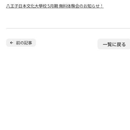
無料
保護者の声
八王子日本文化大學校 5月期 無料体験会のお知らせ！
よくある質問
無料体験スクー
入会金無料
前の記事
キャンペーン
実施中
一覧に戻る
少年団
無料体験申し込み
スキル