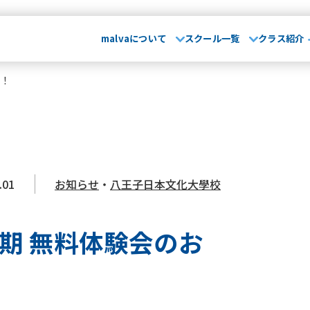
malvaについて
スクール一覧
クラス紹介
せ！
malvaとは
お知らせ･
て
029-248-5771
指導方針
運営会社
大会実績
無料体
埼玉県
山形県
卒業生OB
さいたま校
山形校
山形みはらし校
保護者の声
.01
お知らせ
・
八王子日本文化大學校
スクール一覧
市川コルトンプラザ校
成田校
千葉殿山校
幕張校
流山おおたかの森校
よくある質問
介
茨城県
埼
期 無料体験会のお
水戸校
つくば校
さ
川崎駅前校
相模原校
介
千葉県
文化大學校
コンテンテ青梅校
･ブログ
浦安校
新浦安校
市
幕張校
流山おおたかの
神奈川県