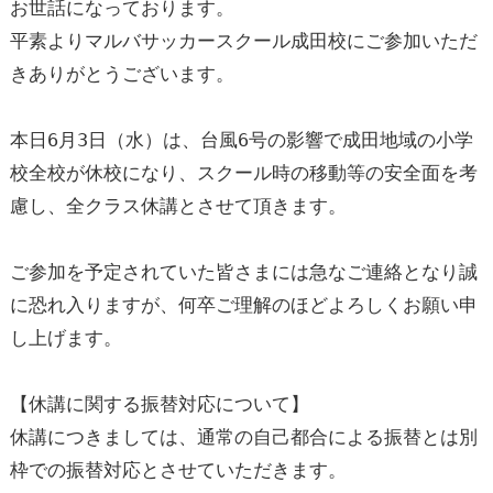
お世話になっております。
随
時
受
付
中
キャンペーン
実施中
平素よりマルバサッカースクール成田校にご参加いただ
少年団やチームを続けながら通えます！
きありがとうございます。
スキルアップから初心者まで指導します。
本日6月3日（水）は、台風6号の影響で成田地域の小学
無料体験申し込み
校全校が休校になり、スクール時の移動等の安全面を考
慮し、全クラス休講とさせて頂きます。
ご参加を予定されていた皆さまには急なご連絡となり誠
スクール一覧
に恐れ入りますが、何卒ご理解のほどよろしくお願い申
茨城県
し上げます。
水戸校
つくば校
埼玉県
山形県
【休講に関する振替対応について】
さいたま校
山形校
休講につきましては、通常の自己都合による振替とは別
山形みはらし校
千葉県
枠での振替対応とさせていただきます。