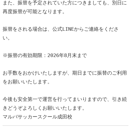
浦安校
新浦安校
市川コルトンプラザ校
また、振替を予定されていた方につきましても、別日に
成田校
千葉殿山校
幕張校
再度振替が可能となります。
流山おおたかの森校
新船橋校
柏校
神奈川県
振替をされる場合は、公式LINEからご連絡をくださ
横浜校
新横浜校
川崎駅前校
い。
相模原校
東京都
立川校
八王子日本文化大學校
※振替の有効期限：2026年8月末まで
コンテンテ青梅校
お手数をおかけいたしますが、期日までに振替のご利用
をお願いいたします。
今後も安全第一で運営を行ってまいりますので、引き続
きどうぞよろしくお願いいたします。
マルバサッカースクール成田校