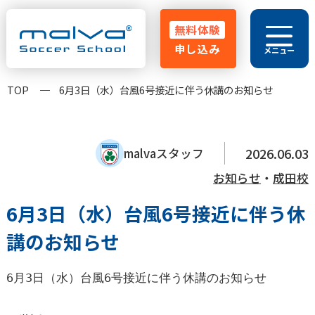
無料体験
申し込み
メニュー
029-248-5771
TOP
6月3日（水）台風6号接近に伴う休講のお知らせ
HOME
malvaとは
よくある質問
2026.06.03
malvaスタッフ
指導方針
クラス紹介
大会実績
コーチ紹介
お知らせ
・
成田校
卒業生OB
お知らせ･ブログ
6月3日（水）台風6号接近に伴う休
保護者の声
講のお知らせ
無料体験申し込み
6月3日（水）台風6号接近に伴う休講のお知らせ
無料体験スクール
入会金無料