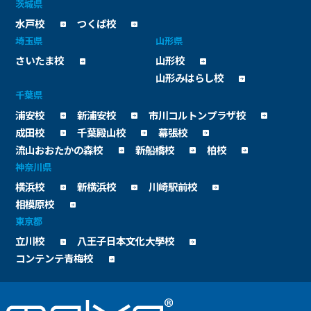
茨城県
水戸校
つくば校
埼玉県
山形県
さいたま校
山形校
山形みはらし校
千葉県
浦安校
新浦安校
市川コルトンプラザ校
成田校
千葉殿山校
幕張校
流山おおたかの森校
新船橋校
柏校
神奈川県
横浜校
新横浜校
川崎駅前校
相模原校
東京都
立川校
八王子日本文化大學校
コンテンテ青梅校